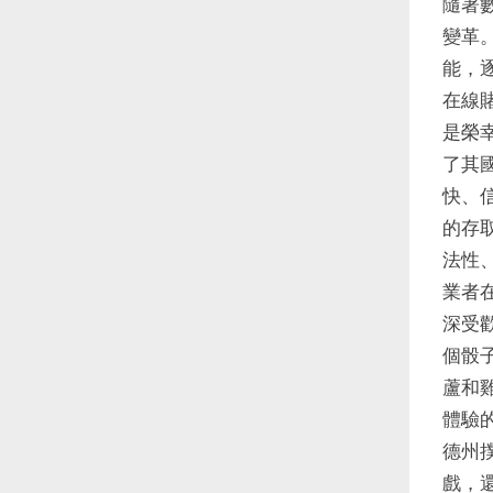
隨著
變革。
能，
在線
是榮
了其
快、
的存
法性
業者
深受
個骰
蘆和
體驗
德州
戲，