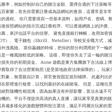
高勝率，例如控制好自己的賭注金額、選擇合適的下注策略等
冊
送
玩百家樂，首先你需要註冊成為該網站的會員，這通常是非常
88
速的過程。 你只需要填寫一些基本資料，如用戶名、密碼、
然後按照網站的指示完成註冊程序。可以透過網路上的評價、
推薦，來評估該平台的信譽。 避免直接銀行轉帳，改用加密
DT）、電子錢包（Skrill、Neteller）等較安全嘅方式，
料外洩風險。 當你贏錢的時候，把你的部分利潤用於下一輪
這是一種風險較低的策略。 這樣，即使你失去了這一輪的賭
損失你的初期資金。 Aone 遊戲是東方集團旗下合法線上博
律賓取得了合法營業執照 (是受當地政府法律保障的）。玩家
注對象，無需親自計算，荷官會按固定規則補牌。 此處列出
都在那裡進行檢查，以找到最好的在線賭場。 但是，這種任
與絕對隨機性相混淆，因為如果沒有外部影響，算法永遠不可
隨機的。平台不僅提供高清的真人直播，讓玩家享受真實的賭
還具備多樣化的遊戲變體和投注選項，滿足不同層次玩家的需