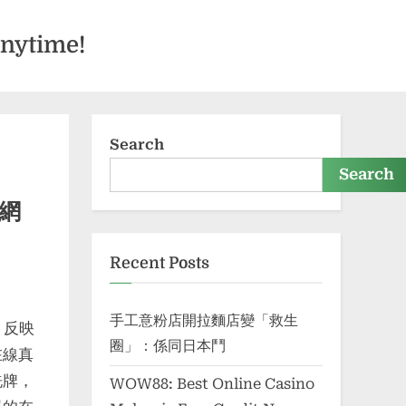
Anytime!
Search
Search
及網
Recent Posts
手工意粉店開拉麵店變「救生
，反映
圈」：係同日本鬥
在線真
洗牌，
WOW88: Best Online Casino